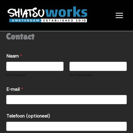
Ga
naar
de
inhoud
Contact
Naam
*
Voornaam
Achternaam
E-mail
*
Telefoon (optioneel)