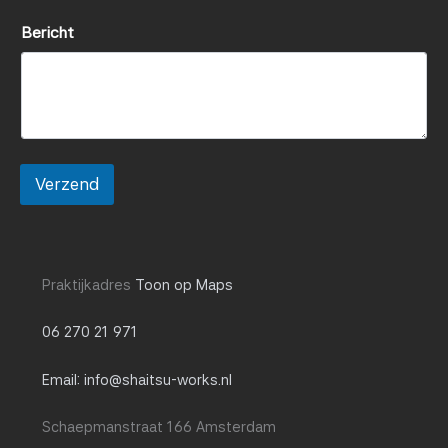
T
Bericht
e
l
e
f
o
o
n
*
Verzend
T
e
l
e
f
o
Praktijkadres
Toon op Maps
o
n
06 270 21 971
Email: info@shaitsu-works.nl
Schaepmanstraat 166 Amsterdam