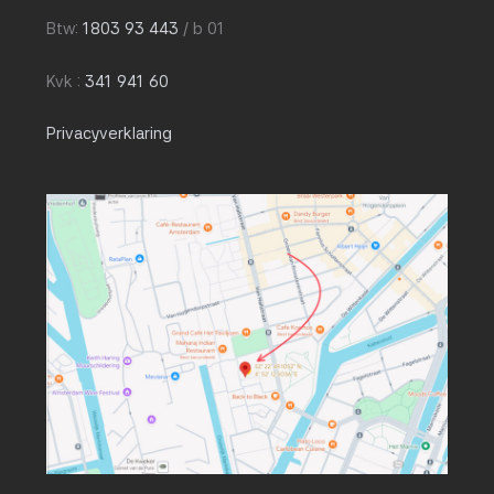
Btw:
1803 93 443
/ b 01
Kvk :
341 941 60
Privacyverklaring